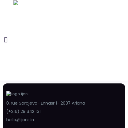
8, rue Sarajevo- Ennasr 1- 2037 Ariana
(+216) 29 342 131
hello@ijeni.tn