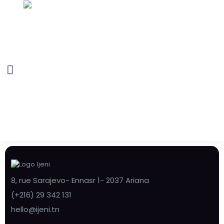
8, rue Sarajevo- Ennasr 1- 2037 Ariana
(+216) 29 342 131
hello@ijeni.tn