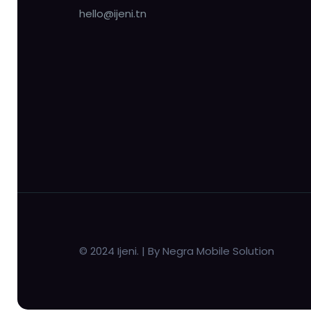
hello@ijeni.tn
© 2024 Ijeni. | By Negra Mobile Solution