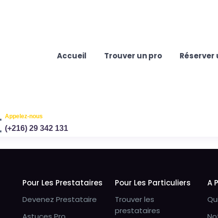
Accueil
Trouver un pro
Réserver 
Appelez-nous
(+216) 29 342 131
Pour Les Prestataires
Pour Les Particuliers
A 
Devenez Prestataire
Trouver les
Qu
prestataires
Astuces Pro
No