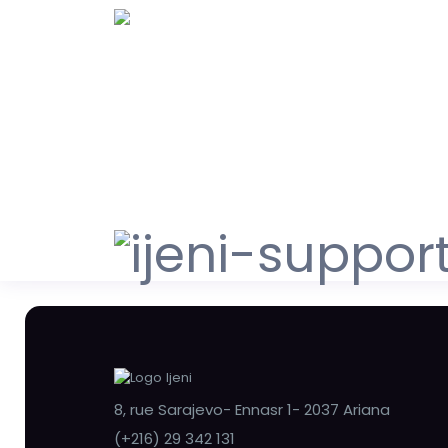
8, rue Sarajevo- Ennasr 1- 2037 Ariana
(+216) 29 342 131