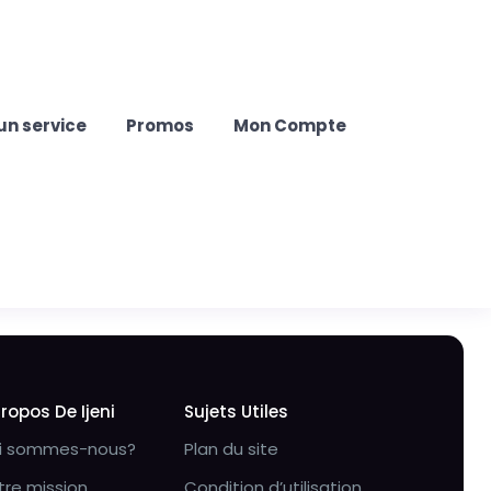
un service
Promos
Mon Compte
Propos De Ijeni
Sujets Utiles
i sommes-nous?
Plan du site
tre mission
Condition d’utilisation