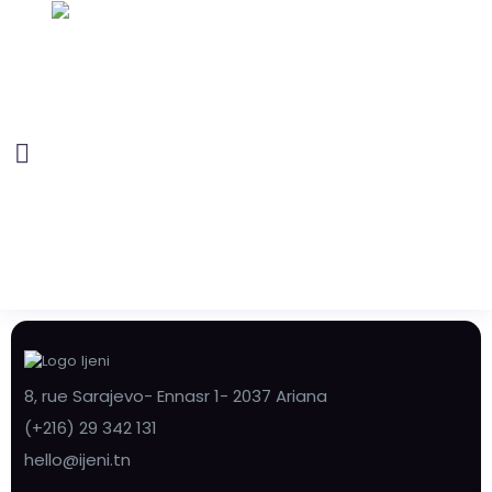
8, rue Sarajevo- Ennasr 1- 2037 Ariana
(+216) 29 342 131
hello@ijeni.tn