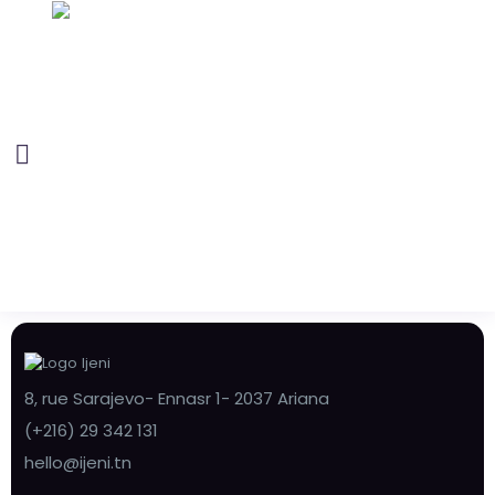
8, rue Sarajevo- Ennasr 1- 2037 Ariana
(+216) 29 342 131
hello@ijeni.tn