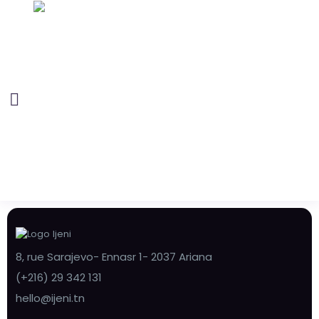
8, rue Sarajevo- Ennasr 1- 2037 Ariana
(+216) 29 342 131
hello@ijeni.tn