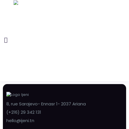
8, rue Sarajevo- Ennasr 1- 2037 Ariana
(+216) 29 342 131
hello@ijeni.tn