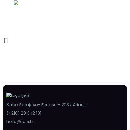
8, rue Sarajevo- Ennasr 1- 2037 Ariana
(+216) 29 342 131
hello@ijeni.tn