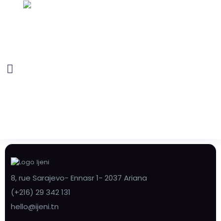
8, rue Sarajevo- Ennasr 1- 2037 Ariana
(+216) 29 342 131
hello@ijeni.tn