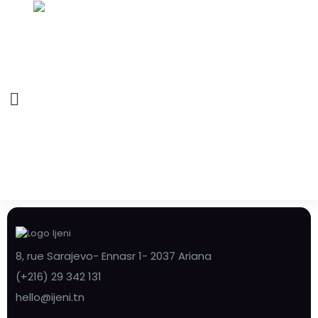
8, rue Sarajevo- Ennasr 1- 2037 Ariana
(+216) 29 342 131
hello@ijeni.tn