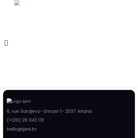
8, rue Sarajevo- Ennasr 1- 2037 Ariana
(+216) 29 342 131
hello@ijeni.tn