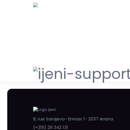
8, rue Sarajevo- Ennasr 1- 2037 Ariana
(+216) 29 342 131