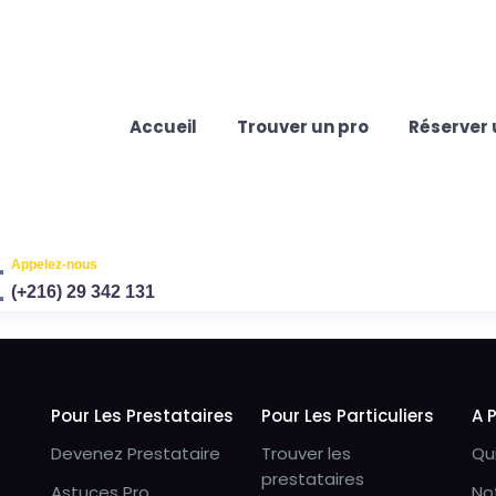
Accueil
Trouver un pro
Réserver 
Appelez-nous
(+216) 29 342 131
Pour Les Prestataires
Pour Les Particuliers
A 
Devenez Prestataire
Trouver les
Qu
prestataires
Astuces Pro
No