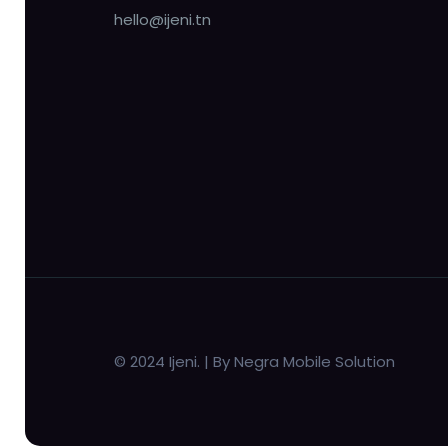
hello@ijeni.tn
© 2024 Ijeni. | By Negra Mobile Solution