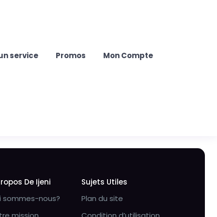
un service
Promos
Mon Compte
Propos De Ijeni
Sujets Utiles
i sommes-nous?
Plan du site
tre mission
Condition d’utilisation