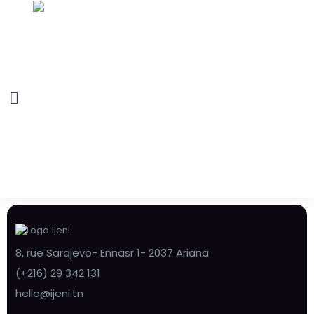
8, rue Sarajevo- Ennasr 1- 2037 Ariana
(+216) 29 342 131
hello@ijeni.tn