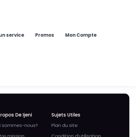
un service
Promos
Mon Compte
Propos De Ijeni
Sujets Utiles
i sommes-nous?
Plan du site
tre mission
Condition d’utilisation