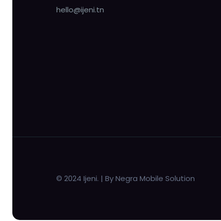
hello@ijeni.tn
© 2024 Ijeni. | By Negra Mobile Solution