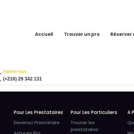
Accueil
Trouver un pro
Réserver 
Appelez-nous
(+216) 29 342 131
Pour Les Prestataires
Pour Les Particuliers
A 
Devenez Prestataire
Trouver les
Qu
prestataires
Astuces Pro
No