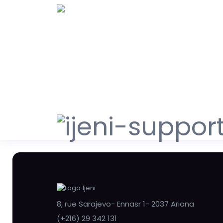
8, rue Sarajevo- Ennasr 1- 2037 Ariana
(+216) 29 342 131