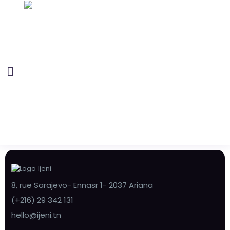
8, rue Sarajevo- Ennasr 1- 2037 Ariana
(+216) 29 342 131
hello@ijeni.tn