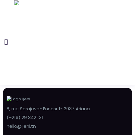
8, rue Sarajevo- Ennasr 1- 2037 Ariana
(+216) 29 342 131
hello@ijeni.tn