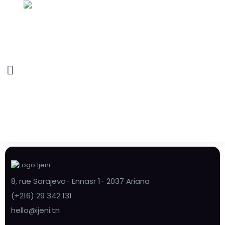
8, rue Sarajevo- Ennasr 1- 2037 Ariana
(+216) 29 342 131
hello@ijeni.tn