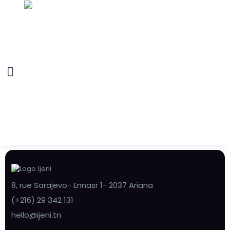
8, rue Sarajevo- Ennasr 1- 2037 Ariana
(+216) 29 342 131
hello@ijeni.tn