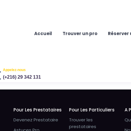
Accueil
Trouver un pro
Réserver 
Appelez-nous
(+216) 29 342 131
Pour Les Prestataires
Pour Les Particuliers
A 
Devenez Prestataire
Trouver les
Qu
prestataires
Astuces Pro
No