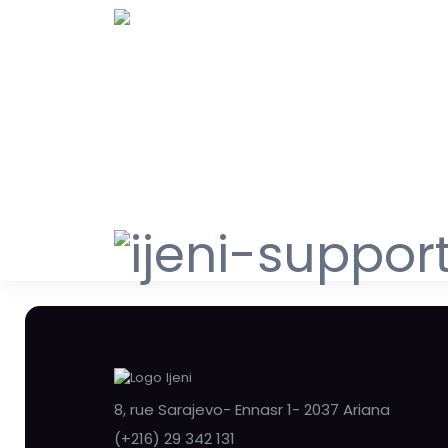
8, rue Sarajevo- Ennasr 1- 2037 Ariana
(+216) 29 342 131