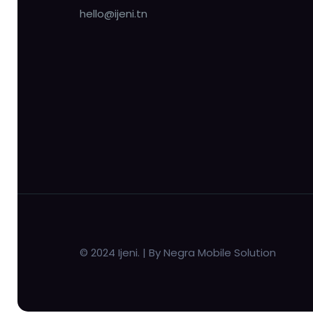
hello@ijeni.tn
© 2024 Ijeni. | By Negra Mobile Solution