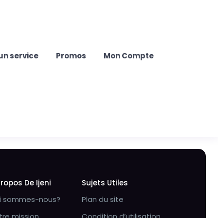
un service
Promos
Mon Compte
Propos De Ijeni
Sujets Utiles
i sommes-nous?
Plan du site
tre mission
Condition d’utilisation