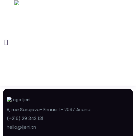
8, rue Sarajevo- Ennasr 1- 2037 Ariana
(+216) 29 342 131
hello@ijeni.tn