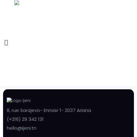
8, rue Sarajevo- Ennasr 1- 2037 Ariana
(+216) 29 342 131
hello@ijeni.tn