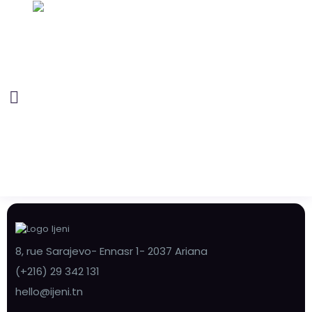
8, rue Sarajevo- Ennasr 1- 2037 Ariana
(+216) 29 342 131
hello@ijeni.tn