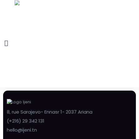
8, rue Sarajevo- Ennasr 1- 2037 Ariana
(+216) 29 342 131
hello@ijeni.tn