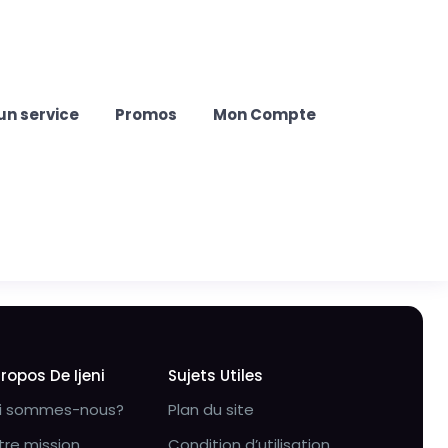
un service
Promos
Mon Compte
Propos De Ijeni
Sujets Utiles
i sommes-nous?
Plan du site
tre mission
Condition d’utilisation