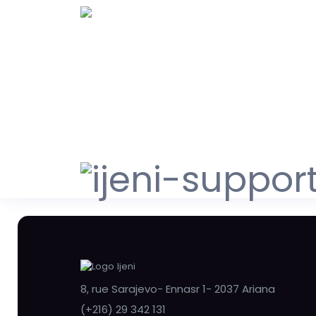
8, rue Sarajevo- Ennasr 1- 2037 Ariana
(+216) 29 342 131