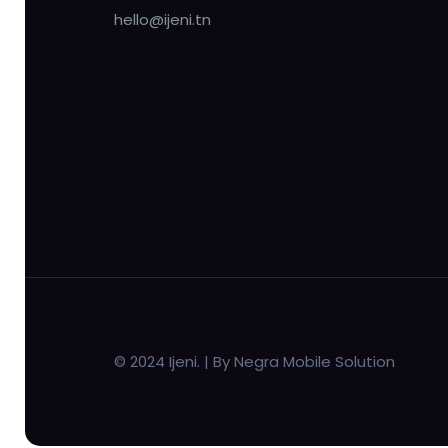
hello@ijeni.tn
© 2024 Ijeni. | By Negra Mobile Solution