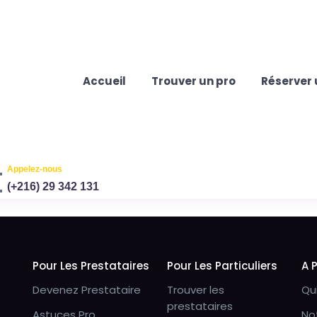
Accueil
Trouver un pro
Réserver 
Appelez-nous
(+216) 29 342 131
Pour Les Prestataires
Pour Les Particuliers
A 
Devenez Prestataire
Trouver les
Qu
prestataires
Astuces Pro
No