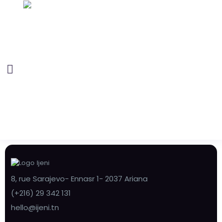
8, rue Sarajevo- Ennasr 1- 2037 Ariana
(+216) 29 342 131
hello@ijeni.tn