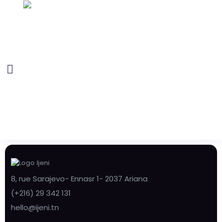
8, rue Sarajevo- Ennasr 1- 2037 Ariana
(+216) 29 342 131
hello@ijeni.tn