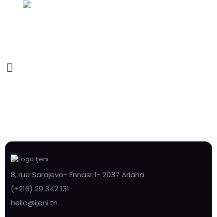
8, rue Sarajevo- Ennasr 1- 2037 Ariana
(+216) 29 342 131
hello@ijeni.tn