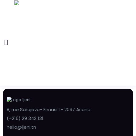
8, rue Sarajevo- Ennasr 1- 2037 Ariana
(+216) 29 342 131
hello@ijeni.tn