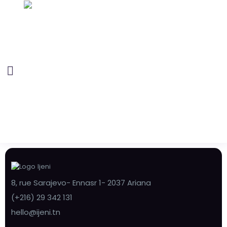
8, rue Sarajevo- Ennasr 1- 2037 Ariana
(+216) 29 342 131
hello@ijeni.tn