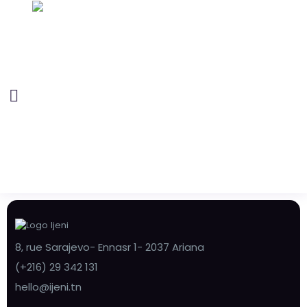
8, rue Sarajevo- Ennasr 1- 2037 Ariana
(+216) 29 342 131
hello@ijeni.tn