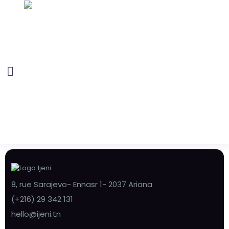
8, rue Sarajevo- Ennasr 1- 2037 Ariana
(+216) 29 342 131
hello@ijeni.tn