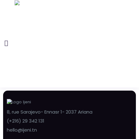
8, rue Sarajevo- Ennasr 1- 2037 Ariana
(+216) 29 342 131
hello@ijeni.tn