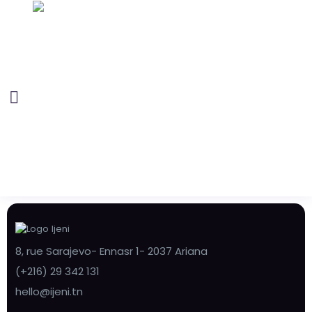
8, rue Sarajevo- Ennasr 1- 2037 Ariana
(+216) 29 342 131
hello@ijeni.tn