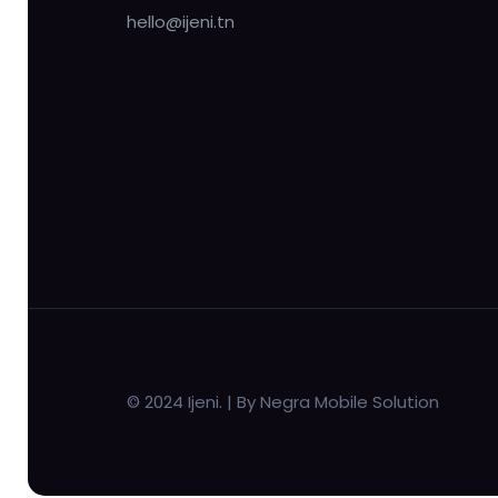
hello@ijeni.tn
© 2024 Ijeni. | By Negra Mobile Solution