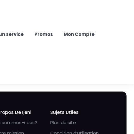
un service
Promos
Mon Compte
Propos De Ijeni
Sujets Utiles
i sommes-nous?
Plan du site
tre mission
Condition d’utilisation