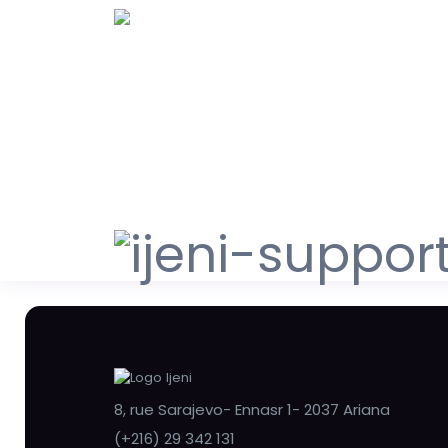
8, rue Sarajevo- Ennasr 1- 2037 Ariana
(+216) 29 342 131