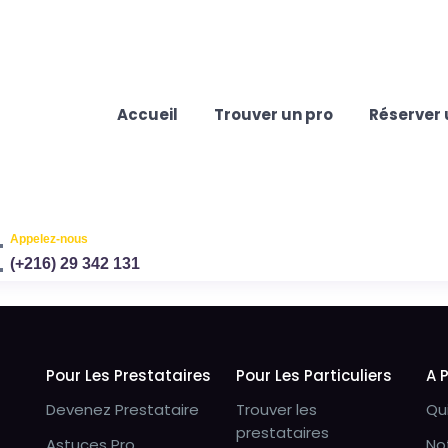
Accueil
Trouver un pro
Réserver 
Appelez-nous
(+216) 29 342 131
Pour Les Prestataires
Pour Les Particuliers
A 
Devenez Prestataire
Trouver les
Qu
prestataires
Astuces Pro
No