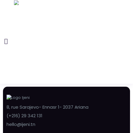
8, rue Sarajevo- Ennasr 1- 2037 Ariana
(+216) 29 342 131
hello@ijeni.tn