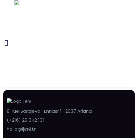
8, rue Sarajevo- Ennasr 1- 2037 Ariana
(+216) 29 342 131
hello@ijeni.tn