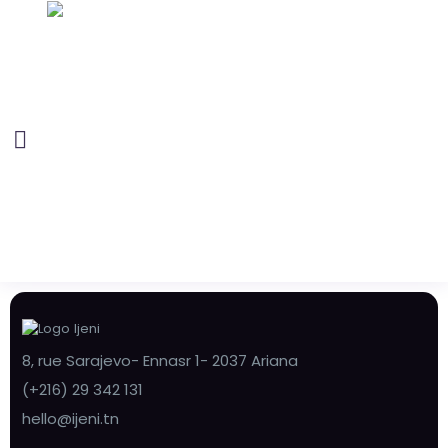
8, rue Sarajevo- Ennasr 1- 2037 Ariana
(+216) 29 342 131
hello@ijeni.tn