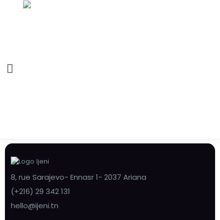
8, rue Sarajevo- Ennasr 1- 2037 Ariana
(+216) 29 342 131
hello@ijeni.tn