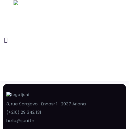
8, rue Sarajevo- Ennasr 1- 2037 Ariana
(+216) 29 342 131
hello@ijeni.tn