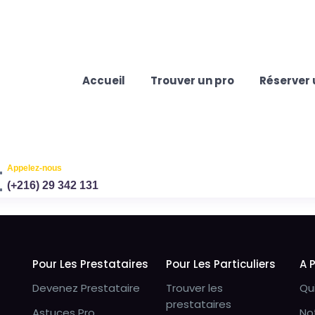
Accueil
Trouver un pro
Réserver 
Appelez-nous
(+216) 29 342 131
Pour Les Prestataires
Pour Les Particuliers
A 
Devenez Prestataire
Trouver les
Qu
prestataires
Astuces Pro
No