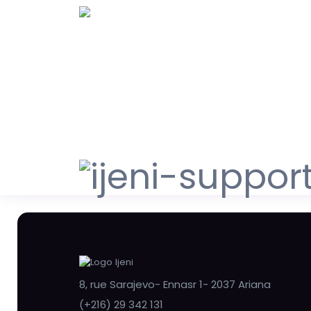
8, rue Sarajevo- Ennasr 1- 2037 Ariana
(+216) 29 342 131