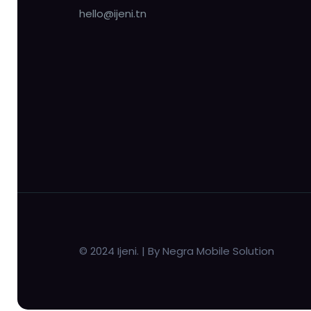
hello@ijeni.tn
© 2024 Ijeni. | By Negra Mobile Solution