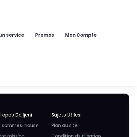
un service
Promos
Mon Compte
Propos De Ijeni
Sujets Utiles
i sommes-nous?
Plan du site
tre mission
Condition d’utilisation