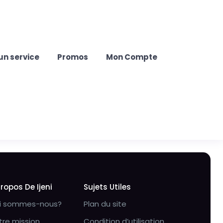
un service
Promos
Mon Compte
Propos De Ijeni
Sujets Utiles
i sommes-nous?
Plan du site
tre mission
Condition d’utilisation