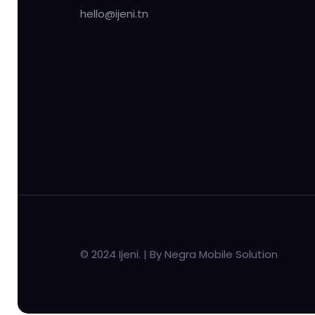
hello@ijeni.tn
© 2024 Ijeni. | By Negra Mobile Solution