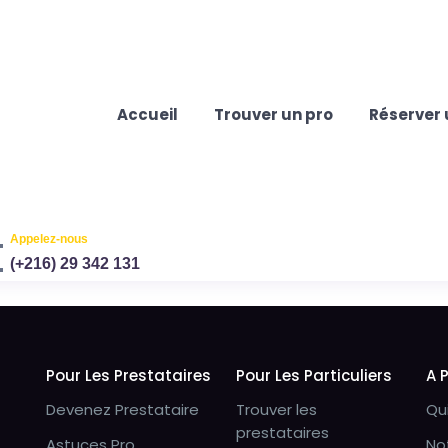
Accueil
Trouver un pro
Réserver 
Appelez-nous
(+216) 29 342 131
Pour Les Prestataires
Pour Les Particuliers
A 
Devenez Prestataire
Trouver les
Qu
prestataires
Astuces Pro
No