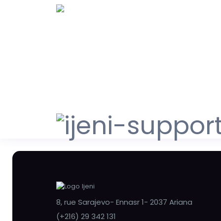
8, rue Sarajevo- Ennasr 1- 2037 Ariana
(+216) 29 342 131