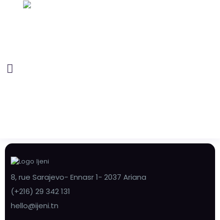
8, rue Sarajevo- Ennasr 1- 2037 Ariana
(+216) 29 342 131
hello@ijeni.tn