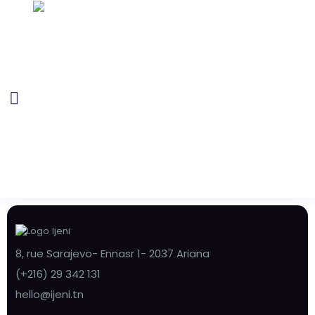
8, rue Sarajevo- Ennasr 1- 2037 Ariana
(+216) 29 342 131
hello@ijeni.tn