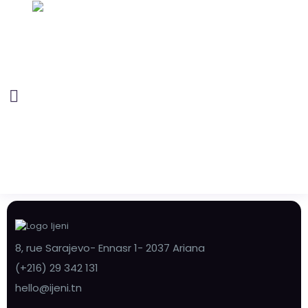
8, rue Sarajevo- Ennasr 1- 2037 Ariana
(+216) 29 342 131
hello@ijeni.tn