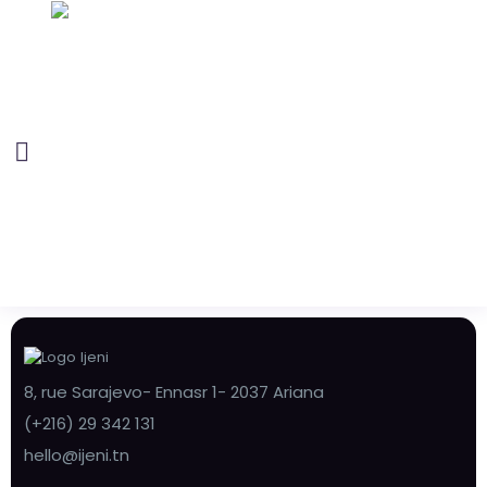
8, rue Sarajevo- Ennasr 1- 2037 Ariana
(+216) 29 342 131
hello@ijeni.tn