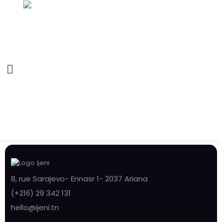
8, rue Sarajevo- Ennasr 1- 2037 Ariana
(+216) 29 342 131
hello@ijeni.tn