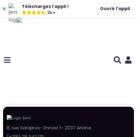
Téléchargez l'appli !
Ouvrir l'appli
3k+
8, rue Sarajevo- Ennasr 1- 2037 Ariana
(+216) 29 342 131