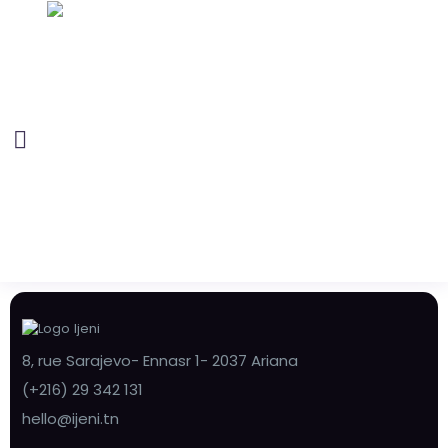
8, rue Sarajevo- Ennasr 1- 2037 Ariana
(+216) 29 342 131
hello@ijeni.tn