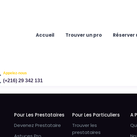
Accueil
Trouver un pro
Réserver 
Appelez-nous
(+216) 29 342 131
Pour Les Prestataires
Pour Les Particuliers
A 
Devenez Prestataire
Trouver les
Qu
prestataires
Astuces Pro
No