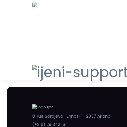
8, rue Sarajevo- Ennasr 1- 2037 Ariana
(+216) 29 342 131