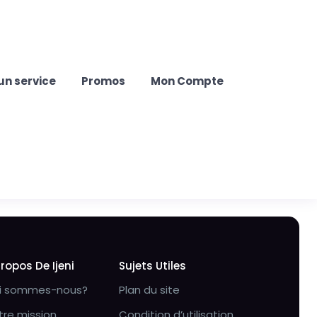
un service
Promos
Mon Compte
Propos De Ijeni
Sujets Utiles
i sommes-nous?
Plan du site
tre mission
Condition d’utilisation