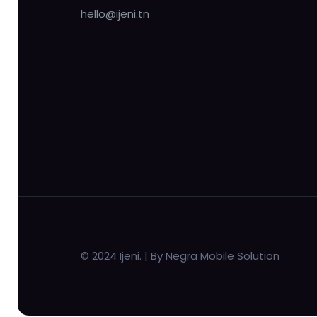
hello@ijeni.tn
© 2024 Ijeni. | By Negra Mobile Solution