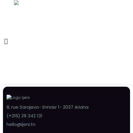
8, rue Sarajevo- Ennasr 1- 2037 Ariana
(+216) 29 342 131
hello@ijeni.tn